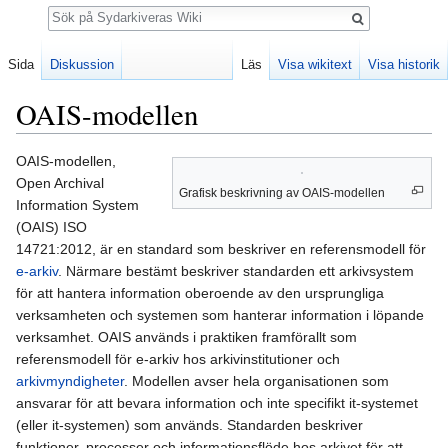
Sök
Sida
Diskussion
Läs
Visa wikitext
Visa historik
OAIS-modellen
Hoppa
Hoppa
OAIS-modellen,
till
till
Open Archival
Grafisk beskrivning av OAIS-modellen
navigering
sök
Information System
(OAIS) ISO
14721:2012, är en standard som beskriver en referensmodell för
e-arkiv
. Närmare bestämt beskriver standarden ett arkivsystem
för att hantera information oberoende av den ursprungliga
verksamheten och systemen som hanterar information i löpande
verksamhet. OAIS används i praktiken framförallt som
referensmodell för e-arkiv hos arkivinstitutioner och
arkivmyndigheter
. Modellen avser hela organisationen som
ansvarar för att bevara information och inte specifikt it-systemet
(eller it-systemen) som används. Standarden beskriver
funktioner, processer och informationsflöde hos arkivet för att