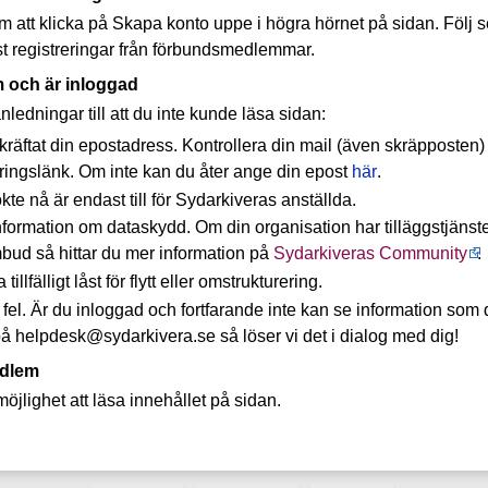
 att klicka på Skapa konto uppe i högra hörnet på sidan. Följ 
st registreringar från förbundsmedlemmar.
 och är inloggad
nledningar till att du inte kunde läsa sidan:
kräftat din epostadress. Kontrollera din mail (även skräpposten) 
ringslänk. Om inte kan du åter ange din epost
här
.
kte nå är endast till för Sydarkiveras anställda.
nformation om dataskydd. Om din organisation har tilläggstjän
ud så hittar du mer information på
Sydarkiveras Community
.
illfälligt låst för flytt eller omstrukturering.
 fel. Är du inloggad och fortfarande inte kan se information so
å helpdesk@sydarkivera.se så löser vi det i dialog med dig!
edlem
möjlighet att läsa innehållet på sidan.