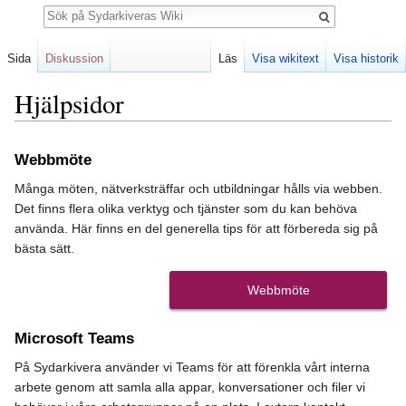
Sök
Sida
Diskussion
Läs
Visa wikitext
Visa historik
Hjälpsidor
Hoppa
Hoppa
Webbmöte
till
till
navigering
sök
Många möten, nätverksträffar och utbildningar hålls via webben.
Det finns flera olika verktyg och tjänster som du kan behöva
använda. Här finns en del generella tips för att förbereda sig på
bästa sätt.
Webbmöte
Microsoft Teams
På Sydarkivera använder vi Teams för att förenkla vårt interna
arbete genom att samla alla appar, konversationer och filer vi