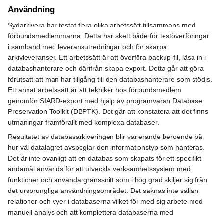
Användning
Sydarkivera har testat flera olika arbetssätt tillsammans med
förbundsmedlemmarna. Detta har skett både för testöverföringar
i samband med leveransutredningar och för skarpa
arkivleveranser. Ett arbetssätt är att överföra backup-fil, läsa in i
databashanterare och därifrån skapa export. Detta går att göra
förutsatt att man har tillgång till den databashanterare som stödjs.
Ett annat arbetssätt är att tekniker hos förbundsmedlem
genomför SIARD-export med hjälp av programvaran Database
Preservation Toolkit (DBPTK). Det går att konstatera att det finns
utmaningar framförallt med komplexa databaser.
Resultatet av databasarkiveringen blir varierande beroende på
hur väl datalagret avspeglar den informationstyp som hanteras.
Det är inte ovanligt att en databas som skapats för ett specifikt
ändamål används för att utveckla verksamhetssystem med
funktioner och användargränssnitt som i hög grad skiljer sig från
det ursprungliga användningsområdet. Det saknas inte sällan
relationer och vyer i databaserna vilket för med sig arbete med
manuell analys och att komplettera databaserna med