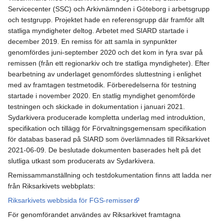
Servicecenter (SSC) och Arkivnämnden i Göteborg i arbetsgrupp
och testgrupp. Projektet hade en referensgrupp där framför allt
statliga myndigheter deltog. Arbetet med SIARD startade i
december 2019. En remiss för att samla in synpunkter
genomfördes juni-september 2020 och det kom in fyra svar på
remissen (från ett regionarkiv och tre statliga myndigheter). Efter
bearbetning av underlaget genomfördes sluttestning i enlighet
med av framtagen testmetodik. Förberedelserna för testning
startade i november 2020. En statlig myndighet genomförde
testningen och skickade in dokumentation i januari 2021.
Sydarkivera producerade kompletta underlag med introduktion,
specifikation och tillägg för Förvaltningsgemensam specifikation
för databas baserad på SIARD som överlämnades till Riksarkivet
2021-06-09. De beslutade dokumenten baserades helt på det
slutliga utkast som producerats av Sydarkivera.
Remissammanställning och testdokumentation finns att ladda ner
från Riksarkivets webbplats:
Riksarkivets webbsida för FGS-remisser
För genomförandet användes av Riksarkivet framtagna