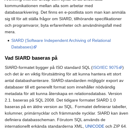
kommunikationen mellan alla som arbetar med
databasarkivering. Det finns en e-postlista som man kan anmäla
sig till för att ställa frågor om SIARD, tillhörande specifikationer
och programvaror, byta erfarenheter och användningsfall med
mera.
SIARD (Software Independent Archiving of Relational
Databases)
Vad SIARD baseras på
SIARD-formatet bygger på ISO standard SQL (
ISO/IEC 9075
)
och det är en viktig förutsättning för att kunna hantera ett stort
antal databashanterare. SIARD-standarden möjliggör export av
databaser till ett generellt format som innehåller nödvändig
metadata för att kunna återskapa en relationsdatabas. Version
2.1. baseras på SQL 2008. Det tidigare formatet SIARD 1.0
baseras på en äldre version av SQL. Formatet definierar tabeller,
kolumner, primärnycklar och främmande nycklar. SIARD kan även
definiera databasscheman. Förutom SQL används de
internationellt erkända standarderna XML,
UNICODE
och ZIP 64.