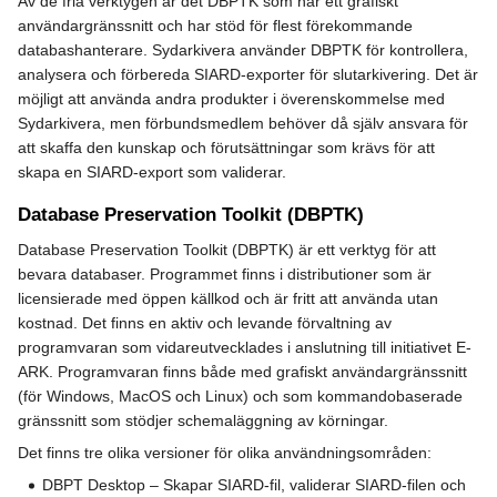
Av de fria verktygen är det DBPTK som har ett grafiskt
användargränssnitt och har stöd för flest förekommande
databashanterare. Sydarkivera använder DBPTK för kontrollera,
analysera och förbereda SIARD-exporter för slutarkivering. Det är
möjligt att använda andra produkter i överenskommelse med
Sydarkivera, men förbundsmedlem behöver då själv ansvara för
att skaffa den kunskap och förutsättningar som krävs för att
skapa en SIARD-export som validerar.
Database Preservation Toolkit (DBPTK)
Database Preservation Toolkit (DBPTK) är ett verktyg för att
bevara databaser. Programmet finns i distributioner som är
licensierade med öppen källkod och är fritt att använda utan
kostnad. Det finns en aktiv och levande förvaltning av
programvaran som vidareutvecklades i anslutning till initiativet E-
ARK. Programvaran finns både med grafiskt användargränssnitt
(för Windows, MacOS och Linux) och som kommandobaserade
gränssnitt som stödjer schemaläggning av körningar.
Det finns tre olika versioner för olika användningsområden:
DBPT Desktop – Skapar SIARD-fil, validerar SIARD-filen och