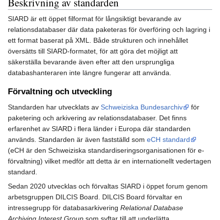
Beskrivning av standarden
SIARD är ett öppet filformat för långsiktigt bevarande av
relationsdatabaser där data paketeras för överföring och lagring i
ett format baserat på XML. Både strukturen och innehållet
översätts till SIARD-formatet, för att göra det möjligt att
säkerställa bevarande även efter att den ursprungliga
databashanteraren inte längre fungerar att använda.
Förvaltning och utveckling
Standarden har utvecklats av
Schweiziska Bundesarchiv
för
paketering och arkivering av relationsdatabaser. Det finns
erfarenhet av SIARD i flera länder i Europa där standarden
används. Standarden är även fastställd som
eCH standard
(eCH är den Schweiziska standardiseringsorganisationen för e-
förvaltning) vilket medför att detta är en internationellt vedertagen
standard.
Sedan 2020 utvecklas och förvaltas SIARD i öppet forum genom
arbetsgruppen DILCIS Board. DILCIS Board förvaltar en
intressegrupp för databasarkivering
Relational Database
Archiving Interest Group
som syftar till att underlätta