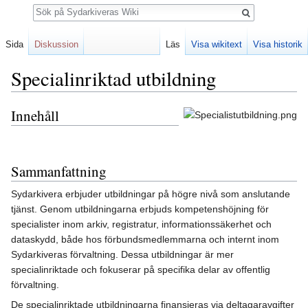
Sök
Sida
Diskussion
Läs
Visa wikitext
Visa historik
Specialinriktad utbildning
Innehåll
Hoppa
Hoppa
till
till
navigering
sök
Sammanfattning
Sydarkivera erbjuder utbildningar på högre nivå som anslutande
tjänst. Genom utbildningarna erbjuds kompetenshöjning för
specialister inom arkiv, registratur, informationssäkerhet och
dataskydd, både hos förbundsmedlemmarna och internt inom
Sydarkiveras förvaltning. Dessa utbildningar är mer
specialinriktade och fokuserar på specifika delar av offentlig
förvaltning.
De specialinriktade utbildningarna finansieras via deltagaravgifter