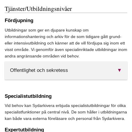
Tjänster/Utbildningsnivåer
Fördjupning
Utbildningar som ger en djupare kunskap om
informationshantering och arkiv för de som tidigare gått grund-
eller intensivutbildning och känner att de vill fördjupa sig inom ett
visst område. Vi genomför även specialinriktade utbildningar inom
andra angränsande områden vid behov.
Offentlighet och sekretess
▼
Offentlighetsprincipen är en grundpelare i vårt demokratiska
Specialistutbildning
samhälle. Hur påverkar den dig i din vardag? Det är viktigt att du
Vid behov kan Sydarkivera erbjuda specialistutbildningar för olika
som jobbar i en offentlig verksamhet är insatt i reglerna kring
specialistfunktioner på central nivå. De som håller i utbildningarna
offentlighet och sekretess. Välkommen på en utbildningsdag där
kan både vara externa föreläsare och personal från Sydarkivera.
du lär dig mer om vad som är en allmän handling och hur man
hanterar dessa.
Expertutbildning